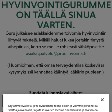
HYVINVOINTI­GURUMME
ON TÄÄLLÄ SINUA
VARTEN.
Guru julkaisee asiakkaidemme toivomia hyvinvointiin
liittyviä tekstejä. Mikäli haluat lukea jostakin tietystä
aihepiiristä, kerro se meille rohkeasti sähköpostitse
asiakaspalvelu@proelinvoima.fi
(Huomioithan, että omaa terveydentilaa koskevissa
kysymyksissä kannattaa kääntyä lääkärin puoleen.)
Suodata kiinnostavat aiheet
Kaikki aiheet
Uni
Hiukset
Käytämme evästeitä, jotta sivustomme toimii oikein ja voimme personoida
sisältöä ja mainoksia, tarjota sosiaalisen median ominaisuuksia ja analysoida