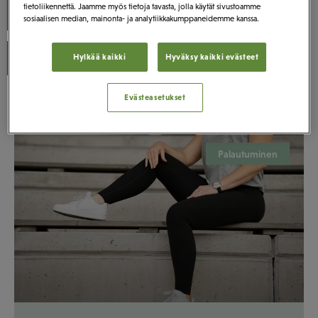
tietoliikennettä. Jaamme myös tietoja tavasta, jolla käytät sivustoamme
Stressi
Nivelet
Ravitsemus
sosiaalisen median, mainonta- ja analytiikkakumppaneidemme kanssa.
Palautuminen
Hylkää kaikki
Hyväksy kaikki evästeet
Evästeasetukset
Palautuminen