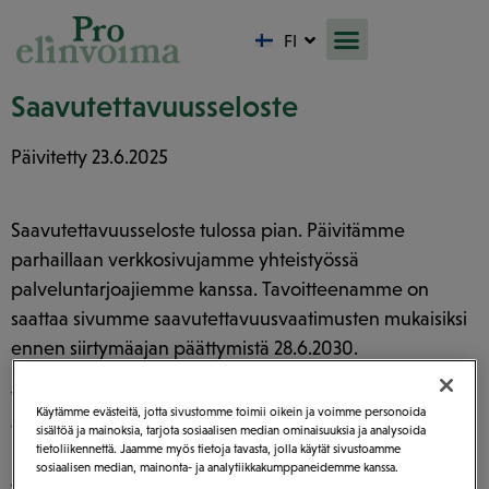
LV
FI
LT
Saavutettavuusseloste
Päivitetty 23.6.2025
Saavutettavuusseloste tulossa pian. Päivitämme
parhaillaan verkkosivujamme yhteistyössä
palveluntarjoajiemme kanssa. Tavoitteenamme on
saattaa sivumme saavutettavuusvaatimusten mukaisiksi
ennen siirtymäajan päättymistä 28.6.2030.
Voit antaa saavutettavuuspalautetta ottamalla meihin
Käytämme evästeitä, jotta sivustomme toimii oikein ja voimme personoida
yhteyttä sähköpostitse:
asiakaspalvelu@proelinvoima.fi
sisältöä ja mainoksia, tarjota sosiaalisen median ominaisuuksia ja analysoida
tietoliikennettä. Jaamme myös tietoja tavasta, jolla käytät sivustoamme
sosiaalisen median, mainonta- ja analytiikkakumppaneidemme kanssa.
Jos huomaat sivustolla saavutettavuusongelmia, anna