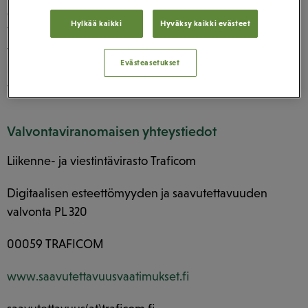
ensin palautetta meille eli sivuston ylläpitäjälle.
Hylkää kaikki
Hyväksy kaikki evästeet
Vastauksessa voi mennä 14 päivää. Jos et ole
tyytyväinen saamaasi vastaukseen tai et saa vastausta
Evästeasetukset
lainkaan kahden viikon aikana,
voit tehdä ilmoituksen
täällä
.
Valvontaviranomaisen yhteystiedot
Liikenne- ja viestintävirasto Traficom
Digitaalisen esteettömyyden ja saavutettavuuden
valvonta PL 320
00059 TRAFICOM
www.saavutettavuusvaatimukset.fi