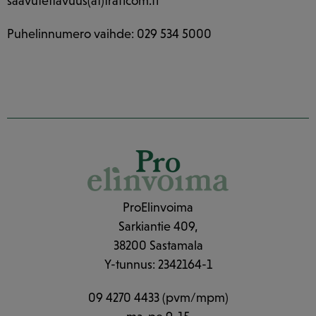
saavutettavuus(at)traficom.fi
Puhelinnumero vaihde: 029 534 5000
ProElinvoima
Sarkiantie 409,
38200 Sastamala
Y-tunnus: 2342164-1
09 4270 4433 (pvm/mpm)