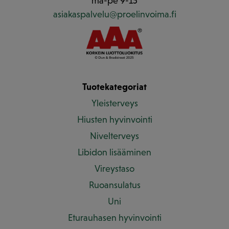
ma-pe 9-15
asiakaspalvelu@proelinvoima.fi
Tuotekategoriat
Yleisterveys
Hiusten hyvinvointi
Nivelterveys
Libidon lisääminen
Vireystaso
Ruoansulatus
Uni
Eturauhasen hyvinvointi