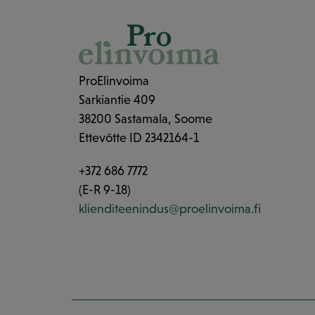
ProElinvoima
Sarkiantie 409
38200 Sastamala, Soome
Ettevõtte ID 2342164-1
+372 686 7772
(E-R 9-18)
klienditeenindus@proelinvoima.fi