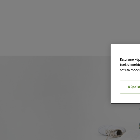
Kasutame küps
funktsioonide
sotsiaalmeedi
Küpsis