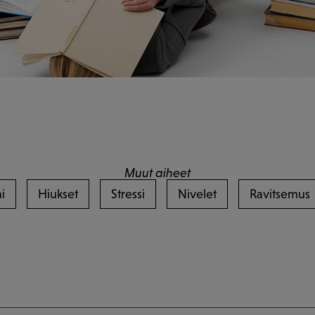
Muut aiheet
i
Hiukset
Stressi
Nivelet
Ravitsemus