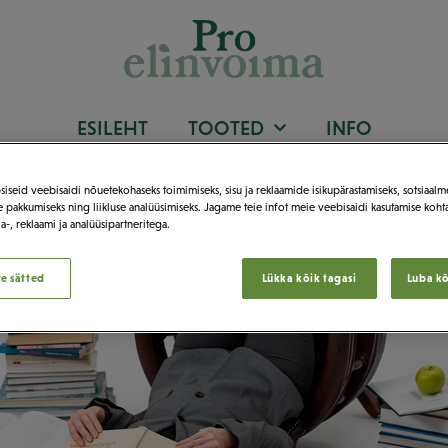
ESILEHT
TOOTED
INFO
iseid veebisaidi nõuetekohaseks toimimiseks, sisu ja reklaamide isikupärastamiseks, sotsiaal
 pakkumiseks ning liikluse analüüsimiseks. Jagame teie infot meie veebisaidi kasutamise koht
a-, reklaami ja analüüsipartneritega.
te sätted
Lükka kõik tagasi
Luba kõ