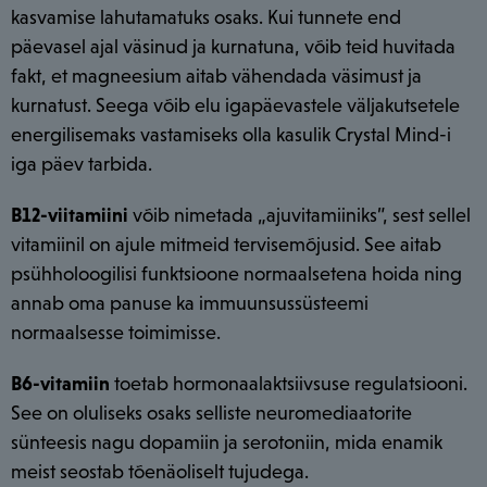
kasvamise lahutamatuks osaks. Kui tunnete end
päevasel ajal väsinud ja kurnatuna, võib teid huvitada
fakt, et magneesium aitab vähendada väsimust ja
kurnatust. Seega võib elu igapäevastele väljakutsetele
energilisemaks vastamiseks olla kasulik Crystal Mind-i
iga päev tarbida.
B12-viitamiini
võib nimetada „ajuvitamiiniks”, sest sellel
vitamiinil on ajule mitmeid tervisemõjusid. See aitab
psühholoogilisi funktsioone normaalsetena hoida ning
annab oma panuse ka immuunsussüsteemi
normaalsesse toimimisse.
B6-vitamiin
toetab hormonaalaktsiivsuse regulatsiooni.
See on oluliseks osaks selliste neuromediaatorite
sünteesis nagu dopamiin ja serotoniin, mida enamik
meist seostab tõenäoliselt tujudega.