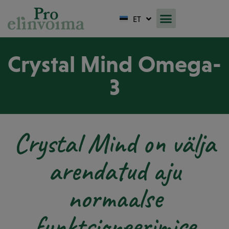
LT
ET
FI
Crystal Mind Omega-
3
Crystal Mind on välja
arendatud aju
normaalse
funktsioneerimise