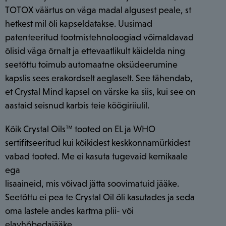
TOTOX väärtus on väga madal algusest peale, st
hetkest mil õli kapseldatakse. Uusimad
patenteeritud tootmistehnoloogiad võimaldavad
õlisid väga õrnalt ja ettevaatlikult käidelda ning
seetõttu toimub automaatne oksüdeerumine
kapslis sees erakordselt aeglaselt. See tähendab,
et Crystal Mind kapsel on värske ka siis, kui see on
aastaid seisnud karbis teie köögiriiulil.
Kõik Crystal Oils™ tooted on EL ja WHO
sertifitseeritud kui kõikidest keskkonnamürkidest
vabad tooted. Me ei kasuta tugevaid kemikaale
ega
lisaaineid, mis võivad jätta soovimatuid jääke.
Seetõttu ei pea te Crystal Oil õli kasutades ja seda
oma lastele andes kartma plii- või
elavhõbedajääke.