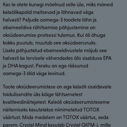
Kas te olete kunagi mõelnud selle üle, miks mõned
kalaõlikapslid maitsevad ja lõhnavad väga
halvasti? Paljude oomega-3 toodete lõhn ja
ebameeldiva röhitsemise põhjustamine on
oksüdeerumise protsessi tulemus. Kui õli õhuga
kokku puutub, muutub see oksüdeerunuks.
Lisaks põhjustatud ebameeldivustele mõjub see
halvasti ka tervisele vähendades õlis sisalduva EPA
ja DHA kogust. Paraku on aga rääsunud
oomega-3 õlid väga levinud.
Toote oksüdeerumistase on aga kalaõli sisaldavate
toidulisandite üks kõige tähtsamatest
kvaliteedinäitajatest. Kalaõli oksüdeerumistaseme
näitamiseks kasutatakse niinimetatud TOTOX
väärtust. Mida madalam on TOTOX väärtus, seda
parem. Crystal Mind kasutab Crystal OilTM-i, mille