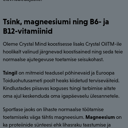
Tsink, magneesiumi ning B6- ja
B12-vitamiinid
Oleme Crystal Mind koostisesse lisaks Crystal OilTM-ile
hoolikalt valinud järgnevad koostisained ning seda teie
normaalse ajutegevuse toetamise seisukohast.
Tsingil
on mitmeid teadusel põhinevaid ja Euroopa
Toiduohutusameti poolt heaks kiidetud terviseväiteid.
Kindlustades piisavas koguses tsingi tarbimise aitate
oma ajul keskenduda oma igapäevaelu ülesannetele.
Sportlase jaoks on lihaste normaalse töötamise
toetamiseks väga tähtis magneesium.
Magneesium
on
ka proteiinide sünteesi ehk lihasraku taastumise ja