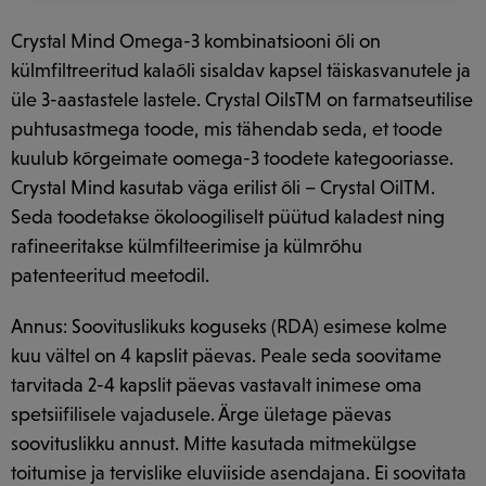
Crystal Mind Omega-3 kombinatsiooni õli on
külmfiltreeritud kalaõli sisaldav kapsel täiskasvanutele ja
üle 3-aastastele lastele. Crystal OilsTM on farmatseutilise
puhtusastmega toode, mis tähendab seda, et toode
kuulub kõrgeimate oomega-3 toodete kategooriasse.
Crystal Mind kasutab väga erilist õli – Crystal OilTM.
Seda toodetakse ökoloogiliselt püütud kaladest ning
rafineeritakse külmfilteerimise ja külmrõhu
patenteeritud meetodil.
Annus: Soovituslikuks koguseks (RDA) esimese kolme
kuu vältel on 4 kapslit päevas. Peale seda soovitame
tarvitada 2-4 kapslit päevas vastavalt inimese oma
spetsiifilisele vajadusele. Ärge ületage päevas
soovituslikku annust. Mitte kasutada mitmekülgse
toitumise ja tervislike eluviiside asendajana. Ei soovitata