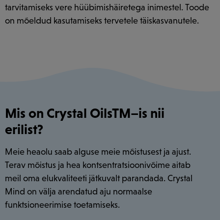
tarvitamiseks vere hüübimishäiretega inimestel. Toode
on mõeldud kasutamiseks tervetele täiskasvanutele.
Mis on Crystal OilsTM–is nii
erilist?
Meie heaolu saab alguse meie mõistusest ja ajust.
Terav mõistus ja hea kontsentratsioonivõime aitab
meil oma elukvaliteeti jätkuvalt parandada. Crystal
Mind on välja arendatud aju normaalse
funktsioneerimise toetamiseks.