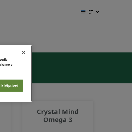
LT
ET
FI
meedia
a ka meie
ik küpsised
Crystal Mind
Omega 3