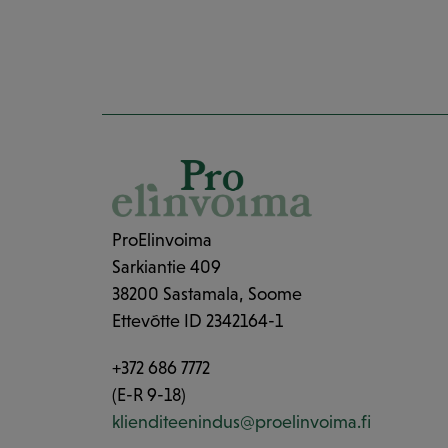
ProElinvoima
Sarkiantie 409
38200 Sastamala, Soome
Ettevõtte ID 2342164-1
+372 686 7772
(E-R 9-18)
klienditeenindus@proelinvoima.fi