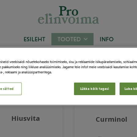
ESILEHT
TOOTED
INFO
iseid veebisaidi nõuetekohaseks toimimiseks, sisu ja reklaamide isikupärastamiseks, sotsiaal
Tooted
 pakkumiseks ning liikluse analüüsimiseks. Jagame teie infot meie veebisaidi kasutamise koht
a-, reklaami ja analüüsipartneritega.
te sätted
Lükka kõik tagasi
Luba kõ
Hiusvita
Curminol