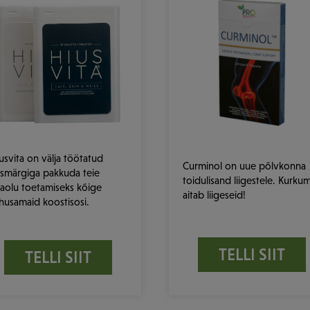
usvita on välja töötatud
Curminol on uue põlvkonna
smärgiga pakkuda teie
toidulisand liigestele. Kurkum
aolu toetamiseks kõige
aitab liigeseid!
husamaid koostisosi.
TELLI SIIT
TELLI SIIT