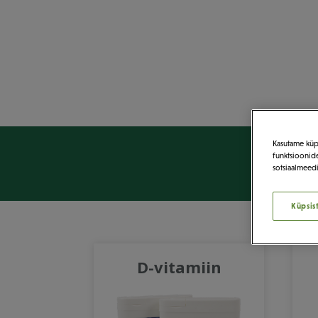
Kasutame küps
funktsioonide
sotsiaalmeedi
Küpsis
D-vitamiin