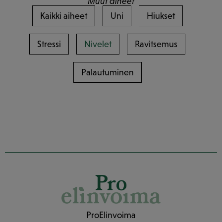
Muut aiheet
Kaikki aiheet
Uni
Hiukset
Stressi
Nivelet
Ravitsemus
Palautuminen
ProElinvoima