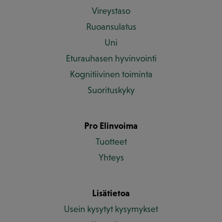
Vireystaso
Ruoansulatus
Uni
Eturauhasen hyvinvointi
Kognitiivinen toiminta
Suorituskyky
Pro Elinvoima
Tuotteet
Yhteys
Lisätietoa
Usein kysytyt kysymykset