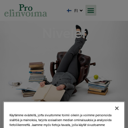
LV
FI
LT
Nivelet
Käytämme evästeitä, jotta sivustomme toimii oikein ja voimme personoida
sisältöä ja mainoksia, tarjota sosiaalisen median ominaisuuksia ja analysoida
tietoliikennettä. Jaamme myös tietoja tavasta, jolla käytät sivustoamme