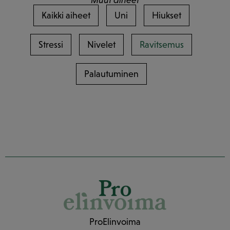
Muut aiheet
Kaikki aiheet
Uni
Hiukset
Stressi
Nivelet
Ravitsemus
Palautuminen
ProElinvoima