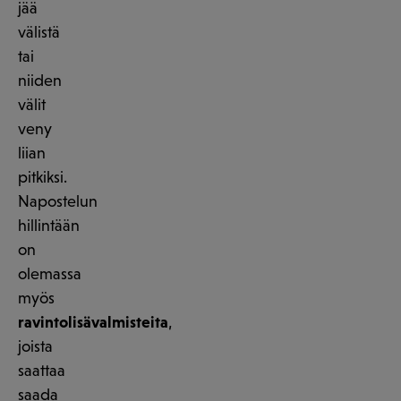
jää
välistä
tai
niiden
välit
veny
liian
pitkiksi.
Napostelun
hillintään
on
olemassa
myös
ravintolisävalmisteita
,
joista
saattaa
saada