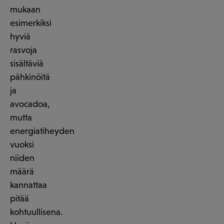
mukaan
esimerkiksi
hyviä
rasvoja
sisältäviä
pähkinöitä
ja
avocadoa,
mutta
energiatiheyden
vuoksi
niiden
määrä
kannattaa
pitää
kohtuullisena.