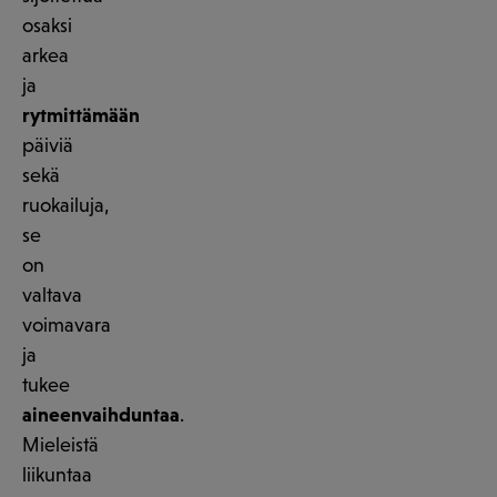
osaksi
arkea
ja
rytmittämään
päiviä
sekä
ruokailuja,
se
on
valtava
voimavara
ja
tukee
aineenvaihduntaa
.
Mieleistä
liikuntaa