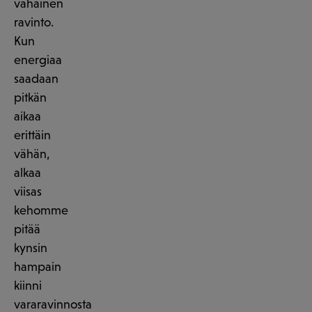
vähäinen
ravinto.
Kun
energiaa
saadaan
pitkän
aikaa
erittäin
vähän,
alkaa
viisas
kehomme
pitää
kynsin
hampain
kiinni
vararavinnosta