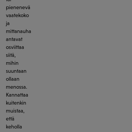
pienenevä
vaatekoko
ja
mittanauha
antavat
osviittaa
siitä,
mihin
suuntaan
ollaan
menossa.
Kannattaa
kuitenkin
muistaa,
että
keholla