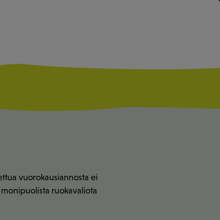
tettua vuorokausiannosta ei
ja monipuolista ruokavaliota