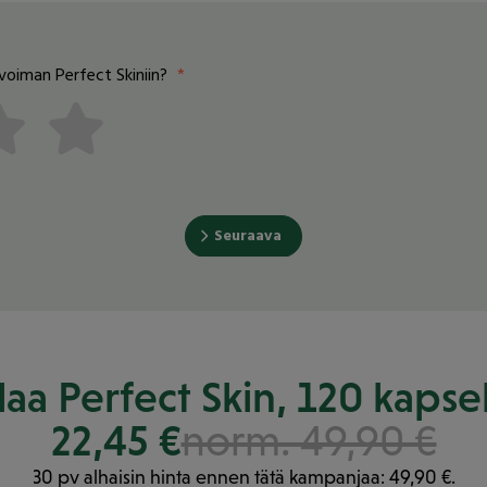
laa Perfect Skin, 120 kapsel
22,45 €
norm. 49,90 €
30 pv alhaisin hinta ennen tätä kampanjaa: 49,90 €.