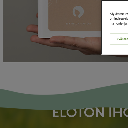
Käytämme eväs
ominaisuuksia
mainonta- ja
Eväste
ELOTON IH