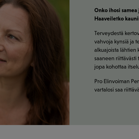
Onko ihosi samea j
Haaveiletko kaunii
Terveydestä kertov
vahvoja kynsiä ja 
alkuajoista lähtien
saaneen riittävästi 
jopa kohottaa itsel
Pro Elinvoiman Perf
vartalosi saa riitt