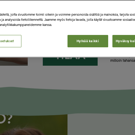
kiireen keskellä ei kuitenkaan ole helppo
aterioihin, jotka sisältävät ihanteellisen
teitä, jotta sivustomme toimii oikein ja voimme personoida sisältöä ja mainoksia, tarjota sos
 ja analysoida tietoliikennettä. Jaamme myös tietoja tavasta, jolla käytät sivustoamme sosiaali
Perfect Skin -ravintolisä on järkevä valin
 analytiikkakumppaneidemme kanssa.
vartalosi saavat riittävästi ravinteita k
tuuheat hiukset täydentävät kaunista ol
asetukset
Hylkää kaikki
Hyväksy kai
Ensimmäinen läh
TILAA
kuukauden pakk
hinta on 44,90 
milloin tahansa
O?