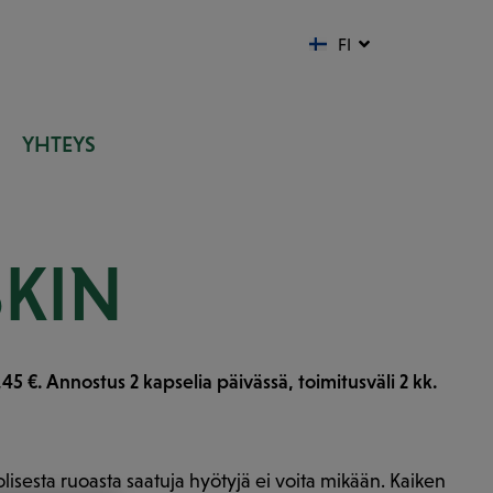
LV
FI
LT
YHTEYS
SKIN
,45 €. Annostus 2 kapselia päivässä, toimitusväli 2 kk.
isesta ruoasta saatuja hyötyjä ei voita mikään. Kaiken