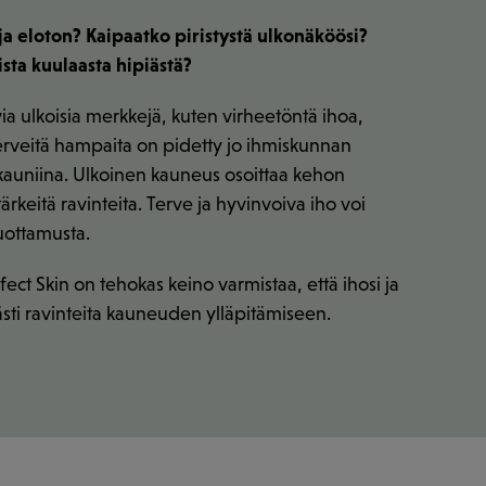
a eloton? Kaipaatko piristystä ulkonäköösi?
sta kuulaasta hipiästä?
ia ulkoisia merkkejä, kuten virheetöntä ihoa,
terveitä hampaita on pidetty jo ihmiskunnan
 kauniina. Ulkoinen kauneus osoittaa kehon
tärkeitä ravinteita. Terve ja hyvinvoiva iho voi
uottamusta.
ect Skin on tehokas keino varmistaa, että ihosi ja
ävästi ravinteita kauneuden ylläpitämiseen.