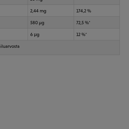
2,44 mg
174,2 %
580 µg
72,5 %*
6 μg
12 %*
iluarvosta