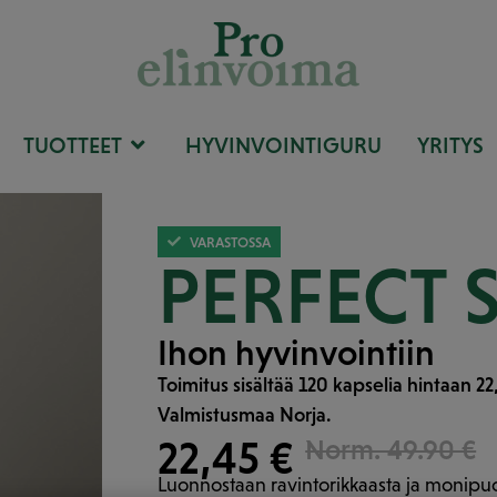
TUOTTEET
HYVINVOINTIGURU
YRITYS
VARASTOSSA
PERFECT 
Ihon hyvinvointiin
Toimitus sisältää 120 kapselia hintaan 22
Valmistusmaa Norja.
22,45 €
Norm. 49.90 €
Luonnostaan ravintorikkaasta ja monipuol