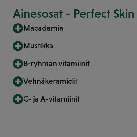
Ainesosat - Perfect Skin
Macadamia
Mustikka
B-ryhmän vitamiinit
Vehnäkeramidit
C- ja A-vitamiinit