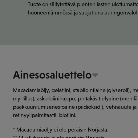
Tuote on säilytettävä pienten lasten ulottumatt
huoneenlämmössä ja suojattuna auringonvalolt
Ainesosaluettelo
Macadamiaöljy, gelatiini, stabilointiaine (glyseroli),
myrtillus), askorbiinihappo, pintakäsittelyaine (mehilä
paakkuuntumisenestoaine (piidioksidi), vehnäuute ja k
retinyylipalmitaatti, biotiini.
* Macadamiaöljy ei ole peräisin Norjasta.
** Mustikkauute ei ole peräisin Norjasta.