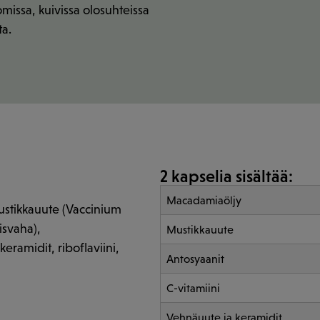
omissa, kuivissa olosuhteissa
a.
2 kapselia sisältää:
Macadamiaöljy
 mustikkauute (Vaccinium
isvaha),
Mustikkauute
eramidit, riboflaviini,
Antosyaanit
C-vitamiini
Vehnäuute ja keramidit