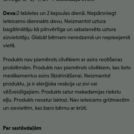
Deva:
2 tabletes un 2 kapsulas dienā. Nepārsniegt
ieteicamo diennakts devu. Neizmantot uztura
bagātinātāju kā pilnvērtīga un sabalansēta uztura
aizvietotāju. Glabāt bērnam neredzamā un nepieejamā
vietā.
Produkts nav piemērots cilvēkiem ar asins recēšanas
problēmām. Produkts nav piemērots cilvēkiem, kas lieto
medikamentus asins šķidrināšanai. Neizmantot
produktu, ja ir alerģiska reakcija uz zivi vai
vēžveidīgajiem. Produkts satur makadamijas riekstu
eļļu. Produkts nesatur laktozi. Nav ieteicams grūtniecēm
un sievietēm, kas baro bērnu ar krūti.
Par sastāvdaļām