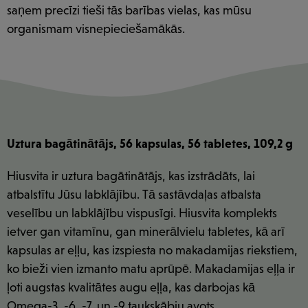
saņem precīzi tieši tās barības vielas, kas mūsu
organismam visnepieciešamākās.
Uztura bagātinātājs, 56 kapsulas, 56 tabletes, 109,2 g
Hiusvita ir uztura bagātinātājs, kas izstrādāts, lai
atbalstītu Jūsu labklājību. Tā sastāvdaļas atbalsta
veselību un labklājību vispusīgi. Hiusvita komplekts
ietver gan vitamīnu, gan minerālvielu tabletes, kā arī
kapsulas ar eļļu, kas izspiesta no makadamijas riekstiem,
ko bieži vien izmanto matu aprūpē. Makadamijas eļļa ir
ļoti augstas kvalitātes augu eļļa, kas darbojas kā
Omega-3, -6, -7, un -9 taukskābju avots.