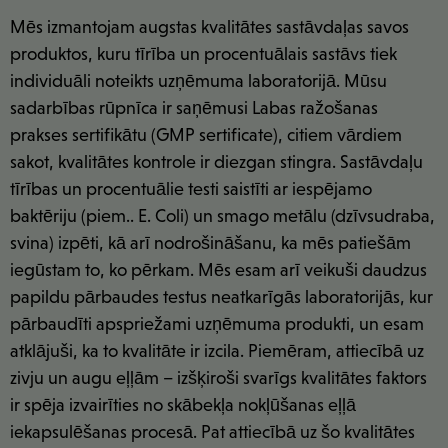
Mēs izmantojam augstas kvalitātes sastāvdaļas savos
produktos, kuru tīrība un procentuālais sastāvs tiek
individuāli noteikts uzņēmuma laboratorijā. Mūsu
sadarbības rūpnīca ir saņēmusi Labas ražošanas
prakses sertifikātu (GMP sertificate), citiem vārdiem
sakot, kvalitātes kontrole ir diezgan stingra. Sastāvdaļu
tīrības un procentuālie testi saistīti ar iespējamo
baktēriju (piem.. E. Coli) un smago metālu (dzīvsudraba,
svina) izpēti, kā arī nodrošināšanu, ka mēs patiešām
iegūstam to, ko pērkam. Mēs esam arī veikuši daudzus
papildu pārbaudes testus neatkarīgās laboratorijās, kur
pārbaudīti apspriežami uzņēmuma produkti, un esam
atklājuši, ka to kvalitāte ir izcila. Piemēram, attiecībā uz
zivju un augu eļļām – izšķiroši svarīgs kvalitātes faktors
ir spēja izvairīties no skābekļa nokļūšanas eļļā
iekapsulēšanas procesā. Pat attiecībā uz šo kvalitātes