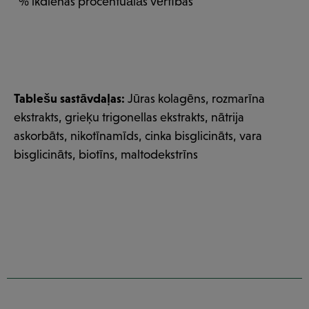
*% ikdienas procentuālās vērtības
Tablešu sastāvdaļas:
Jūras kolagēns, rozmarīna
ekstrakts, grieķu trigonellas ekstrakts, nātrija
askorbāts, nikotīnamīds, cinka bisglicināts, vara
bisglicināts, biotīns, maltodekstrīns