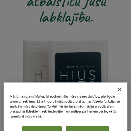
atbalstītu Jūsu
labklājību.
Mēs izmantojam sīkfailus, lai nodrošinātu mūsu vietnes darbību, pielāgotu
saturu un reklāmas, kā arī nodrošinātu sociālo plašsaziņas līdzekļu funkcijas un
analizētu mūsu datplūsmu. Turklāt mēs dalāmies informācijā ar sociālajiem
plašsaziņas līdzekļiem, reklāmdevējiem un analīzes partneriem par to, kā jūs
izmantojat mūsu vietni.