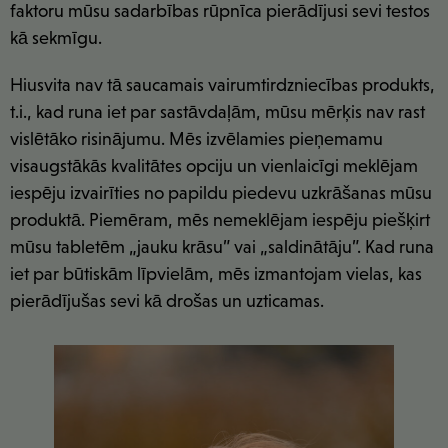
faktoru mūsu sadarbības rūpnīca pierādījusi sevi testos
kā sekmīgu.
Hiusvita nav tā saucamais vairumtirdzniecības produkts,
t.i., kad runa iet par sastāvdaļām, mūsu mērķis nav rast
vislētāko risinājumu. Mēs izvēlamies pieņemamu
visaugstākās kvalitātes opciju un vienlaicīgi meklējam
iespēju izvairīties no papildu piedevu uzkrāšanas mūsu
produktā. Piemēram, mēs nemeklējam iespēju piešķirt
mūsu tabletēm „jauku krāsu” vai „saldinātāju”. Kad runa
iet par būtiskām līpvielām, mēs izmantojam vielas, kas
pierādījušas sevi kā drošas un uzticamas.