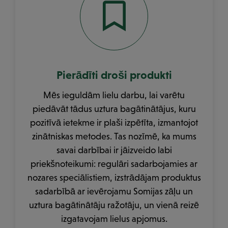
Pierādīti droši produkti
Mēs ieguldām lielu darbu, lai varētu
piedāvāt tādus uztura bagātinātājus, kuru
pozitīvā ietekme ir plaši izpētīta, izmantojot
zinātniskas metodes. Tas nozīmē, ka mums
savai darbībai ir jāizveido labi
priekšnoteikumi: regulāri sadarbojamies ar
nozares speciālistiem, izstrādājam produktus
sadarbībā ar ievērojamu Somijas zāļu un
uztura bagātinātāju ražotāju, un vienā reizē
izgatavojam lielus apjomus.