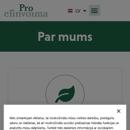
LT
LV
FI
Par mums
Mēs izmantojam sīkfailus, lai nodrošinātu mūsu vietnes darbību, pielāgotu
saturu un reklāmas, kā arī nodrošinātu sociālo plašsaziņas līdzekļu funkcijas un
Pro Elinvoima
analizētu mūsu datplūsmu. Turklāt mēs dalāmies informācijā ar sociālajiem